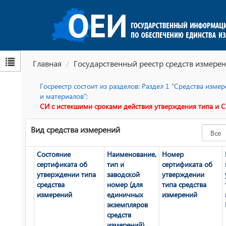
Главная
Государственный реестр средств измерен
Госреестр состоит из разделов: Раздел 1 "Средства изм
и материалов";
СИ с истекшими сроками действия утверждения типа и С
Вид средства измерений
Состояние
Наименование,
Номер
сертификата об
тип и
сертификата об
утверждении типа
заводской
утверждении
средства
номер (для
типа средства
измерений
единичных
измерений
экземпляров
средств
измерений)