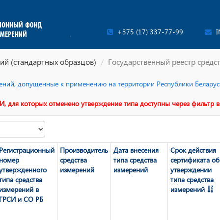
+375 (17) 337-77-99
I
ий (стандартных образцов)
Государственный реестр средс
ерений, допущенные к применению на территории Республики Беларусь
И, для которых отменено утверждение типа доступны через фильтр в
Регистрационный
Производитель
Дата внесения
Срок действия
номер
средства
типа средства
сертификата об
утвержденного
измерений
измерений
утверждении
типа средства
типа средства
измерений в
измерений
ГРСИ и СО РБ