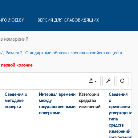
NFO@OEI.BY
ВЕРСИЯ ДЛЯ СЛАБОВИДЯЩИХ
тв измерений
"; Раздел 2 "Стандартные образцы состава и свойств веществ
 первой колонке
Сведения о
Интервал времени
Категории
Сведения
методике
между
средства
о
поверки
государственными
измерений
признании
поверками
утверждения
типа
средств
измерений
зарубежного