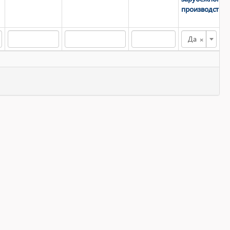
производства
×
Да