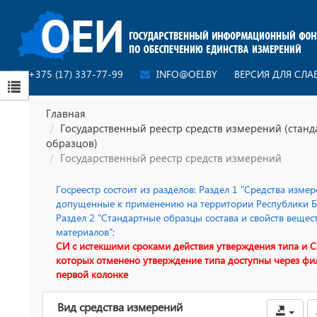
+375 (17) 337-77-99
INFO@OEI.BY
ВЕРСИЯ ДЛЯ СЛ
Главная
Государственный реестр средств измерений (стан
образцов)
Государственный реестр средств измерений
Госреестр состоит из разделов: Раздел 1 "Средства измер
допущенные к применению на территории Республики Бе
Раздел 2 "Стандартные образцы состава и свойств вещес
материалов";
СИ с истекшими сроками действия утверждения типа и С
которых отменено утверждение типа доступны через фи
первой колонке
Вид средства измерений