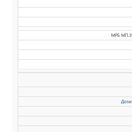
МРБ МП.39
Доза