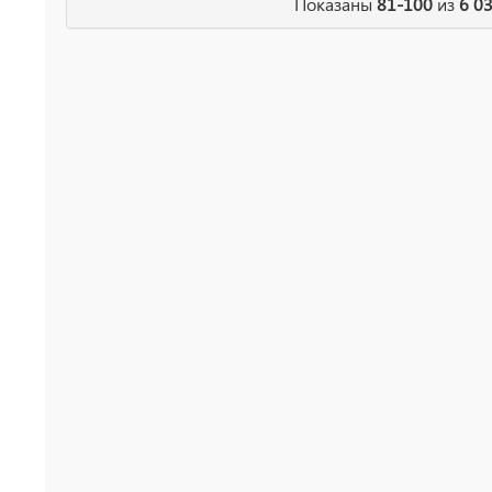
Показаны
81-100
из
6 0