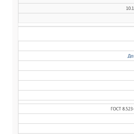
10.
До
ГОСТ 8.523