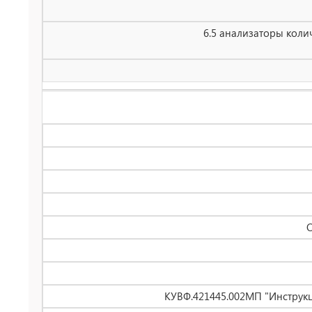
6.5 анализаторы коли
О
КУВФ.421445.002МП "Инструк