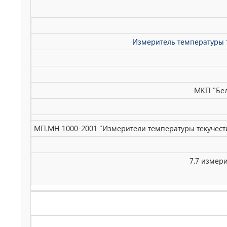
Измеритель температуры 
МКП "Бел
МП.МН 1000-2001 "Измерители температуры текучест
7.7 измер