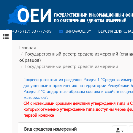
+375 (17) 337-77-99
INFO@OEI.BY
ВЕРСИЯ ДЛЯ СЛ
Главная
Государственный реестр средств измерений (стан
образцов)
Государственный реестр средств измерений
Госреестр состоит из разделов: Раздел 1 "Средства измер
допущенные к применению на территории Республики Бе
Раздел 2 "Стандартные образцы состава и свойств вещес
материалов";
СИ с истекшими сроками действия утверждения типа и С
которых отменено утверждение типа доступны через фи
первой колонке
Вид средства измерений