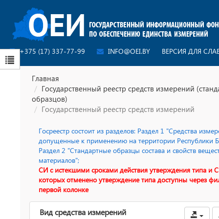
+375 (17) 337-77-99
INFO@OEI.BY
ВЕРСИЯ ДЛЯ СЛ
Главная
Государственный реестр средств измерений (стан
образцов)
Государственный реестр средств измерений
Госреестр состоит из разделов: Раздел 1 "Средства измер
допущенные к применению на территории Республики Бе
Раздел 2 "Стандартные образцы состава и свойств вещес
материалов";
СИ с истекшими сроками действия утверждения типа и С
которых отменено утверждение типа доступны через фи
первой колонке
Вид средства измерений