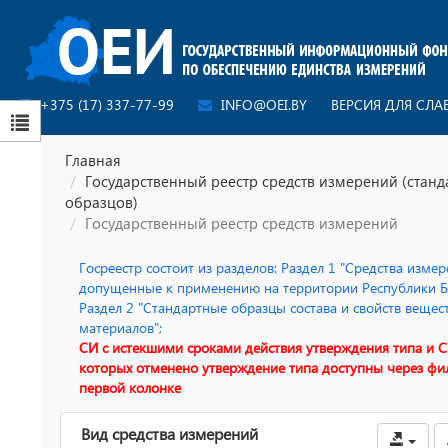
+375 (17) 337-77-99
INFO@OEI.BY
ВЕРСИЯ ДЛЯ СЛ
Главная
Государственный реестр средств измерений (стан
образцов)
Государственный реестр средств измерений
Госреестр состоит из разделов: Раздел 1 "Средства измер
допущенные к применению на территории Республики Бе
Раздел 2 "Стандартные образцы состава и свойств вещес
материалов";
СИ с истекшими сроками действия утверждения типа и С
которых отменено утверждение типа доступны через фи
первой колонке
Вид средства измерений