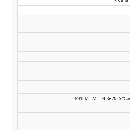
6.5 ана
МРБ МП.МН 4466-2025 "Сис