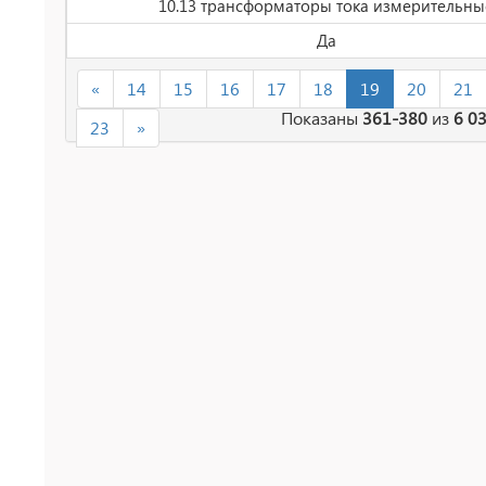
10.13 трансформаторы тока измерительны
Да
«
14
15
16
17
18
19
20
21
Показаны
361-380
из
6 0
23
»