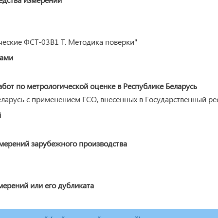
еские ФСТ-03В1 Т. Методика поверки"
ками
от по метрологической оценке в Республике Беларусь
ларусь с применением ГСО, внесенных в Государственный реес
й
змерений зарубежного производства
мерений или его дубликата