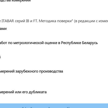
TABAR серий IB и FT. Методика поверки" (в редакции с изм
ками
от по метрологической оценке в Республике Беларусь
й
змерений зарубежного производства
мерений или его дубликата