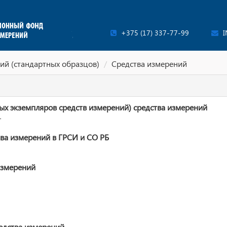
+375 (17) 337-77-99
I
ий (стандартных образцов)
Средства измерений
ых экземпляров средств измерений) средства измерений
T
ва измерений в ГРСИ и СО РБ
измерений
едства измерений