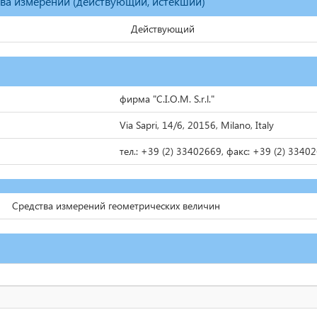
тва измерений (действующий, истекший)
Действующий
фирма "C.I.O.M. S.r.l."
Via Sapri, 14/6, 20156, Milano, Italy
тел.: +39 (2) 33402669, факс: +39 (2) 3340
Средства измерений геометрических величин