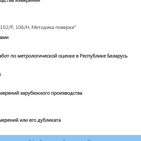
02/Р, 106/Н. Методика поверки"
ками
от по метрологической оценке в Республике Беларусь
й
змерений зарубежного производства
мерений или его дубликата