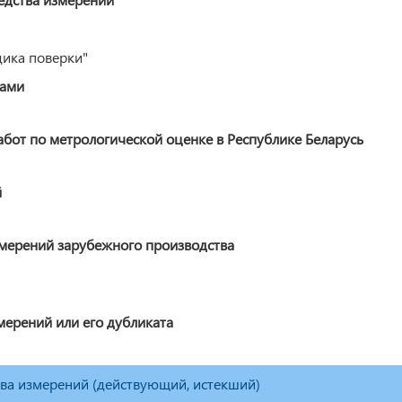
дика поверки"
ками
от по метрологической оценке в Республике Беларусь
й
змерений зарубежного производства
мерений или его дубликата
тва измерений (действующий, истекший)