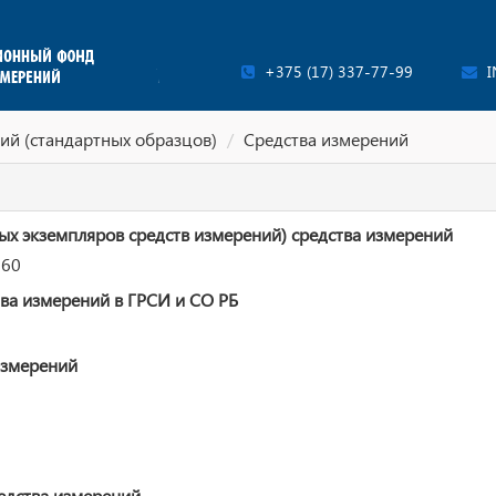
+375 (17) 337-77-99
I
ий (стандартных образцов)
Средства измерений
ых экземпляров средств измерений) средства измерений
160
ва измерений в ГРСИ и СО РБ
измерений
едства измерений