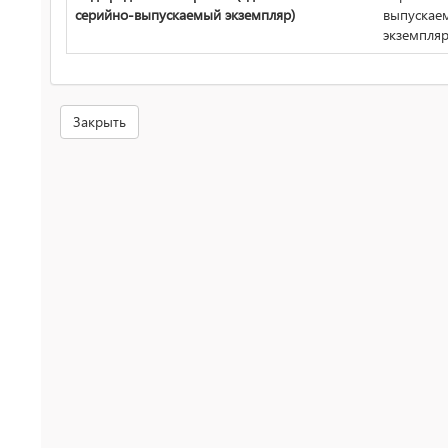
серийно-выпускаемый экземпляр)
выпускае
экземпля
Закрыть