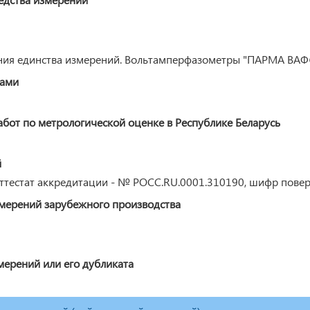
ения единства измерений. Вольтамперфазометры "ПАРМА ВАФ
ками
от по метрологической оценке в Республике Беларусь
й
ттестат аккредитации - № РОСС.RU.0001.310190, шифр повер
змерений зарубежного производства
мерений или его дубликата