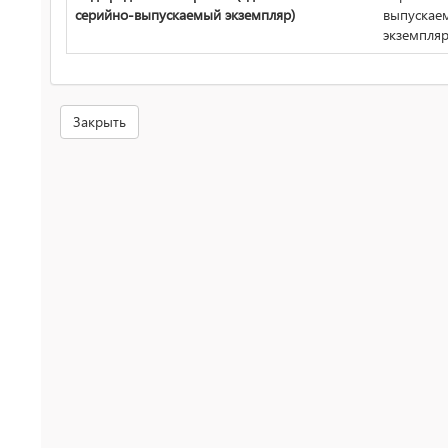
серийно-выпускаемый экземпляр)
выпускае
экземпля
Закрыть