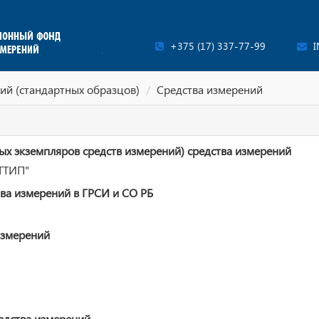
+375 (17) 337-77-99
I
ий (стандартных образцов)
Средства измерений
ых экземпляров средств измерений) средства измерений
ТТИП"
ва измерений в ГРСИ и СО РБ
измерений
едства измерений