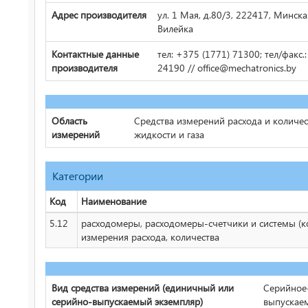
Адрес производителя
ул. 1 Мая, д.80/3, 222417, Минская
Вилейка
Контактные данные
тел: +375 (1771) 71300; тел/факс.:
производителя
24190 // office@mechatronics.by
Область
Средства измерений расхода и количес
измерений
жидкости и газа
Категории
Код
Наименование
5.12
расходомеры, расходомеры-счетчики и системы (к
измерения расхода, количества
Вид средства измерений (единичный или
Серийное
серийно-выпускаемый экземпляр)
выпускае