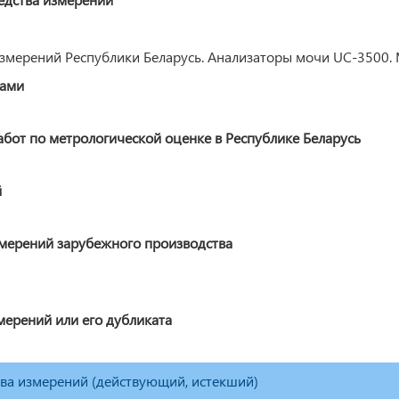
змерений Республики Беларусь. Анализаторы мочи UC-3500.
ками
от по метрологической оценке в Республике Беларусь
й
змерений зарубежного производства
мерений или его дубликата
тва измерений (действующий, истекший)