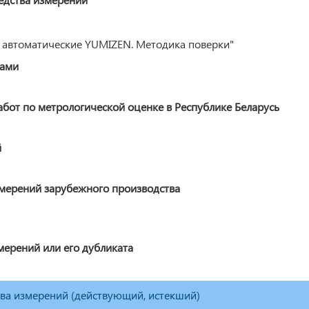
 автоматические YUMIZEN. Методика поверки"
ками
от по метрологической оценке в Республике Беларусь
й
змерений зарубежного производства
мерений или его дубликата
тва измерений (действующий, истекший)