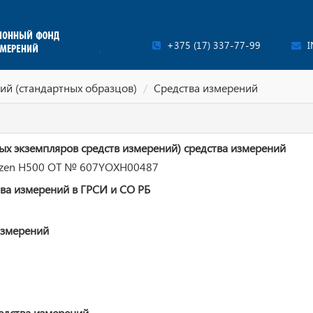
+375 (17) 337-77-99
I
ий (стандартных образцов)
Средства измерений
ых экземпляров средств измерений) средства измерений
mizen H500 OT № 607YOXH00487
ва измерений в ГРСИ и СО РБ
измерений
едства измерений