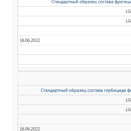
Стандартный образец состава фунгицид
LG
LG
16.06.2022
Стандартный образец состава гербицида фе
LG
LG
16.06.2022