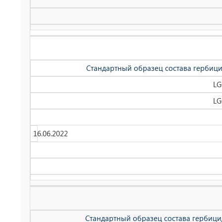
Cтандартный образец состава гербици
LG
LG
16.06.2022
Стандартный образец состава гербици