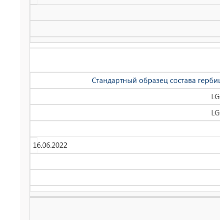
Стандартный образец состава герби
LG
LG
16.06.2022