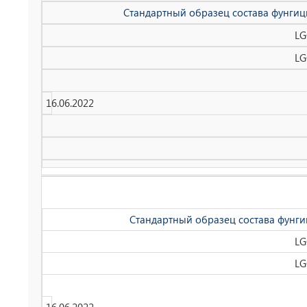
Стандартный образец состава фунгиц
LG
LG
16.06.2022
Стандартный образец состава фунги
LG
LG