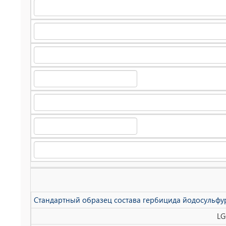
Стандартный образец состава гербицида йодосульфур
LG