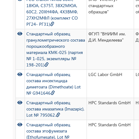
18ЮА, С375Т, 38Х2МЮА,
стандартных
с
60С2, 20ХН4ФА, 4Х3ВМФ,
образцов"
о
27ХН2МФЛ (комплект СО
РГ24- РГ31)
Стандартный образец
ФГУП "ВНИИМ им.
Ф
гранулометрического состава
Д.И. Менделеева"
Д
порошкообразного
материала КМК-025 (партия
№ 1-025, экземпляры №
198-201)
Стандартный образец
LGC Labor GmbH
L
состава инсектицида
диметоата (Dimethoate) Lot
№ G941646
Cтандартный образец
HPC Standards GmbH
H
состава имазапика (Imazapic),
Lot № 795062.
Стандартный образец
HPC Standards GmbH
состава этофумезата
(Ethofumesate), Lot №