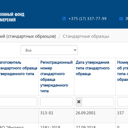
+375 (17) 337-77-99
I
ий (стандартных образцов)
Стандартные образцы
зготовитель
Регистрационный
Дата утверждения
Номер
тандартного образца
номер
типа стандартного
об ут
твержденного типа
стандартного
образца
типа 
образца
образ
утвержденного
типа
313-01
26.09.2001
157
АО "Институт
1581-2018
27.09.2018
0