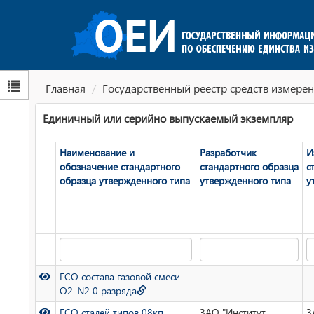
Главная
Государственный реестр средств измерен
Единичный или серийно выпускаемый экземпляр
Наименование и
Разработчик
И
обозначение стандартного
стандартного образца
с
образца утвержденного типа
утвержденного типа
у
ГСО состава газовой смеси
O2-N2 0 разряда
ГСО сталей типов 08кп,
ЗАО "Институт
З