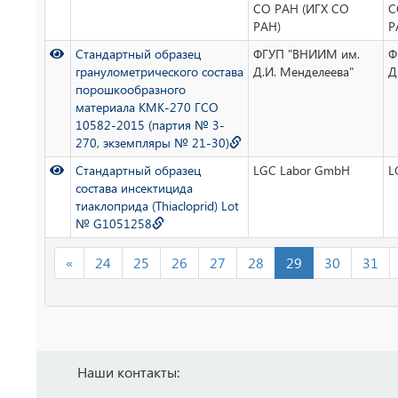
СО РАН (ИГХ СО
С
РАН)
Р
Стандартный образец
ФГУП "ВНИИМ им.
Ф
гранулометрического состава
Д.И. Менделеева"
Д
порошкообразного
материала КМК-270 ГСО
10582-2015 (партия № 3-
270, экземпляры № 21-30)
Стандартный образец
LGC Labor GmbH
L
состава инсектицида
тиаклоприда (Thiacloprid) Lot
№ G1051258
«
24
25
26
27
28
29
30
31
Наши контакты: