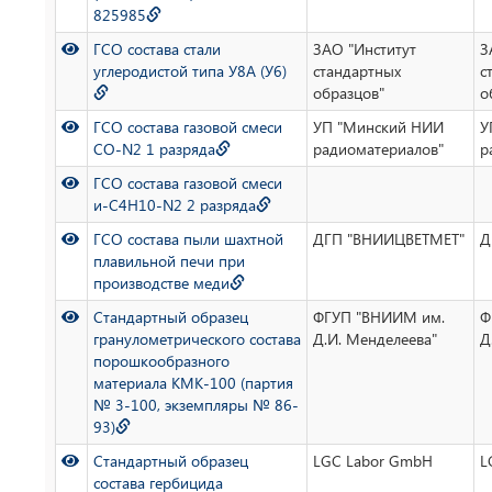
825985
ГСО состава стали
ЗАО "Институт
З
углеродистой типа У8А (У6)
стандартных
с
образцов"
о
ГСО состава газовой смеси
УП "Минский НИИ
У
СО-N2 1 разряда
радиоматериалов"
р
ГСО состава газовой смеси
и-C4H10-N2 2 разряда
ГСО состава пыли шахтной
ДГП "ВНИИЦВЕТМЕТ"
Д
плавильной печи при
производстве меди
Стандартный образец
ФГУП "ВНИИМ им.
Ф
гранулометрического состава
Д.И. Менделеева"
Д
порошкообразного
материала КМК-100 (партия
№ 3-100, экземпляры № 86-
93)
Стандартный образец
LGC Labor GmbH
L
состава гербицида