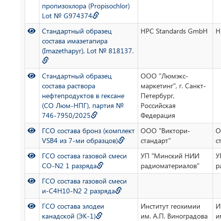
пропизохлора (Propisochlor)
Lot № G974374
Стандартный образец
HPC Standards GmbH
H
состава имазетапира
(Imazethapyr), Lot № 818137.
Стандартный образец
ООО "Люмэкс-
состава раствора
маркетинг", г. Санкт-
нефтепродуктов в гексане
Петербург,
(СО Люм-НПГ), партия №
Российская
746-7950/2025
Федерация
ГСО состава бронз (комплект
ООО "Виктори-
О
VSB4 из 7-ми образцов)
стандарт"
с
ГСО состава газовой смеси
УП "Минский НИИ
У
СО-N2 1 разряда
радиоматериалов"
р
ГСО состава газовой смеси
и-C4H10-N2 2 разряда
ГСО состава элодеи
Институт геохимии
И
канадской (ЭК-1)
им. А.П. Виноградова
и