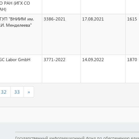
О РАН (ИГХ СО
АН)
ГУП "ВНИИМ им.
3386-2021
17.08.2021
1615
.И. Менделеева"
GC Labor GmbH
3771-2022
14.09.2022
1870
32
33
»
Государственный информационный фонд по обеспечению единс