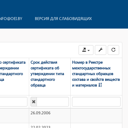
NFO@OEI.BY
ВЕРСИЯ ДЛЯ СЛАБОВИДЯЩИХ
 сертификата
Срок действия
Номер в Реестре
верждении
сертификата об
мeжгосударственных
стандартного
утверждении типа
стандартных образцов
ца
стандартного
состава и свойств веществ
образца
и материалов
26.09.2006
22.02.2023