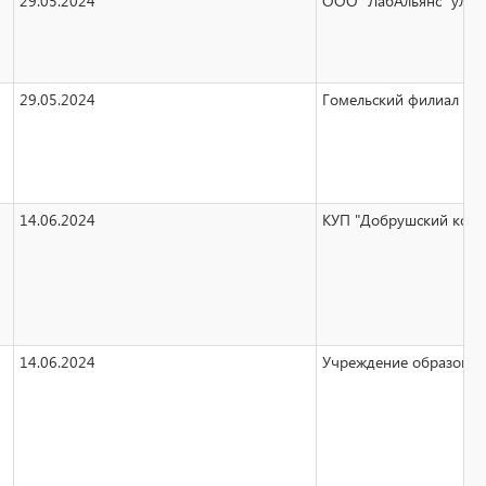
29.05.2024
ООО "ЛабАльянс" ул. Ле
29.05.2024
Гомельский филиал РУП 
14.06.2024
КУП "Добрушский комму
14.06.2024
Учреждение образования