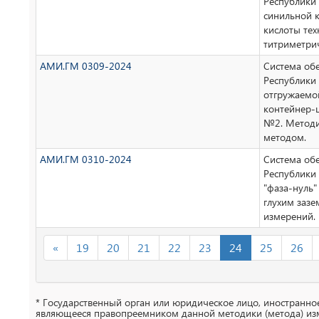
Республики 
синильной 
кислоты те
титриметри
АМИ.ГМ 0309-2024
Система об
Республики 
отгружаемой
контейнер-
№2. Методи
методом.
АМИ.ГМ 0310-2024
Система об
Республики
"фаза-нуль"
глухим заз
измерений.
«
19
20
21
22
23
24
25
26
* Государственный орган или юридическое лицо, иностранн
являющееся правопреемником данной методики (метода) из