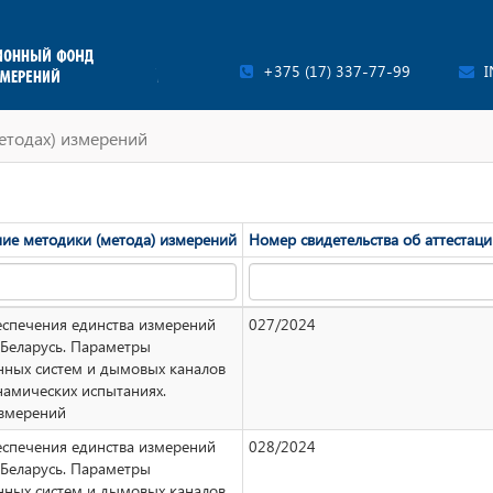
+375 (17) 337-77-99
I
етодах) измерений
ие методики (метода) измерений
Номер свидетельства об аттестац
еспечения единства измерений
027/2024
 Беларусь. Параметры
нных систем и дымовых каналов
намических испытаниях.
змерений
еспечения единства измерений
028/2024
 Беларусь. Параметры
нных систем и дымовых каналов