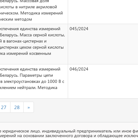
Беларусь. Массовая доля
кислоты в нитриле акриловой
хническом. Методика измерений
ческим методом
еспечения единства измерений
045/2024
Беларусь. Масса серной кислоты,
 в вагонах-цистернах и
цистернах цехом серной кислоты
ка измерений косвенным
еспечения единства измерений
046/2024
 Беларусь. Параметры цепи
 в электроустановках до 1000 В с
емлением нейтрали. Методика
27
28
»
ое юридическое лицо, индивидуальный предприниматель или иное фи
мерений на основании заключенного договора и обладающее исключ