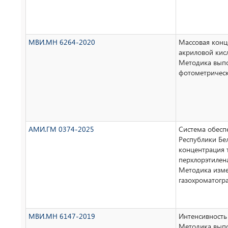
МВИ.МН 6264-2020
Массовая конц
акриловой кис
Методика вып
фотометричес
АМИ.ГМ 0374-2025
Система обесп
Республики Бе
концентрация 
перхлорэтилена
Методика изм
газохроматог
МВИ.МН 6147-2019
Интенсивность
Методика вып