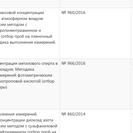
ассовой концентрации
№ 960/2016
в атмосферном воздухе
ким методом с
пропилентриамином и
 (отбор проб на пленочный
одика выполнения измерений.
ентрация метилового спирта в
№ 966/2016
оздухе. Методика
змерений фотометрическим
мотроповой кислотой (отбор
еры)
лнения измерений.
№ 860/2014
онцентрации диоксид азота
им методом с сульфаниловой
нафтиламином (отбор проб на