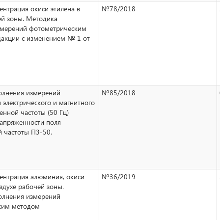
ентрация окиси этилена в
№78/2018
ей зоны. Методика
змерений фотометрическим
дакции с изменением № 1 от
олнения измерений
№85/2018
 электрического и магнитного
нной частоты (50 Гц)
апряженности поля
 частоты П3-50.
ентрация алюминия, окиси
№36/2019
здухе рабочей зоны.
олнения измерений
ким методом