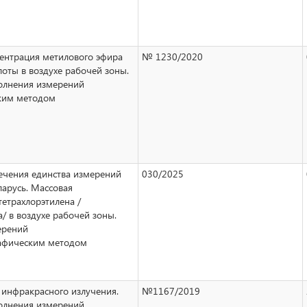
ентрация метилового эфира
№ 1230/2020
лоты в воздухе рабочей зоны.
олнения измерений
ким методом
ечения единства измерений
030/2025
ларусь. Массовая
тетрахлорэтилена /
/ в воздухе рабочей зоны.
ерений
рафическим методом
 инфракрасного излучения.
№1167/2019
олнения измерений