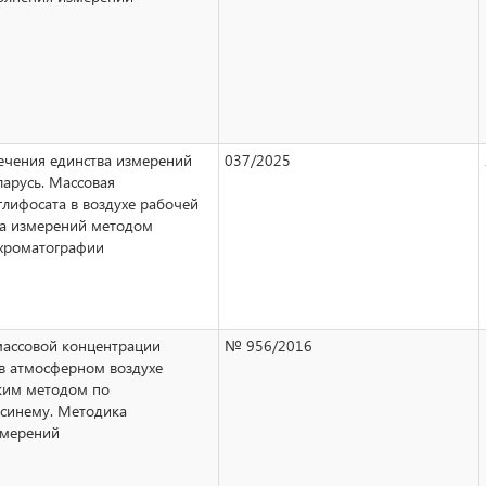
ечения единства измерений
037/2025
ларусь. Массовая
глифосата в воздухе рабочей
а измерений методом
хроматографии
ассовой концентрации
№ 956/2016
в атмосферном воздухе
ким методом по
синему. Методика
змерений