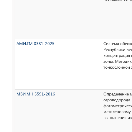
АМИ.ГМ 0381-2025
Система обесп
Республики Бе
концентрация 
зоны. Методик
тонкослойной 
МВИ.МН 5591-2016
Определение м
сероводорода 
фотометричес
метиленовому 
выполнения и