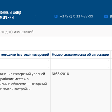
+375 (17) 337-77-99
I
етодах) измерений
методики (метода) измерений
Номер свидетельства об аттестации
олнения измерений уровней
№53/2018
рабочих местах, в
илых и общественных зданий
ии жилой застройки.