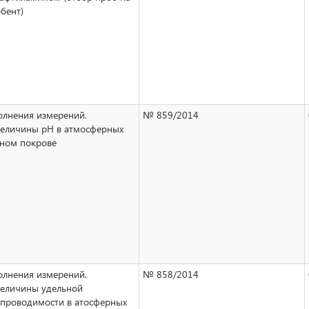
бент)
лнения измерений.
№ 859/2014
еличины pH в атмосферных
жном покрове
лнения измерений.
№ 858/2014
величины удельной
 проводимости в атосферных