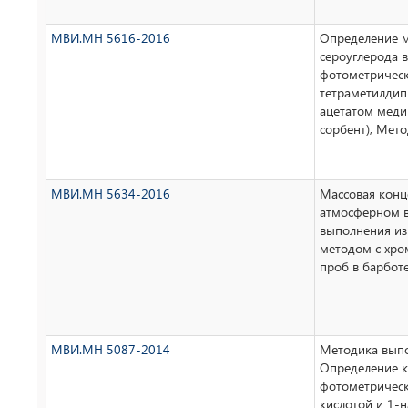
МВИ.МН 5616-2016
Определение м
сероуглерода 
фотометричес
тетраметилди
ацетатом меди
сорбент), Мет
МВИ.МН 5634-2016
Массовая конц
атмосферном в
выполнения и
методом с хро
проб в барбот
МВИ.МН 5087-2014
Методика выпо
Определение к
фотометрическ
кислотой и 1-