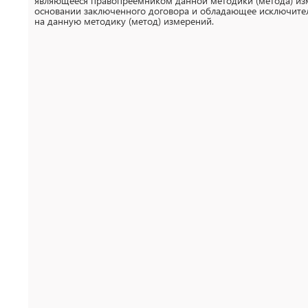
являющееся правопреемником данной методики (метода) из
основании заключенного договора и обладающее исключит
на данную методику (метод) измерений.