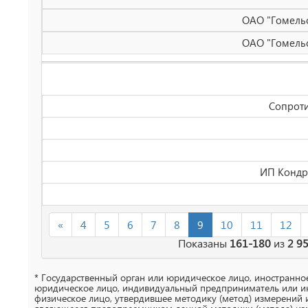
ОАО "Гомельск
ОАО "Гомельс
Сопроти
ИП Кондра
«
4
5
6
7
8
9
10
11
12
Показаны
161-180
из
2 9
* Государственный орган или юридическое лицо, иностранно
юридическое лицо, индивидуальный предприниматель или и
физическое лицо, утвердившее методику (метод) измерений 