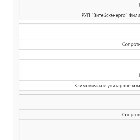
РУП "Витебскэнерго" Филиа
Сопроти
Климовичское унитарное комм
Сопроти