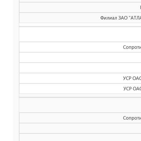
Филиал ЗАО "АТЛАН
Сопроти
УСР ОАО
УСР ОАО
Сопроти