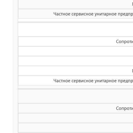
Частное сервисное унитарное предпри
Сопроти
Частное сервисное унитарное предпри
Сопроти