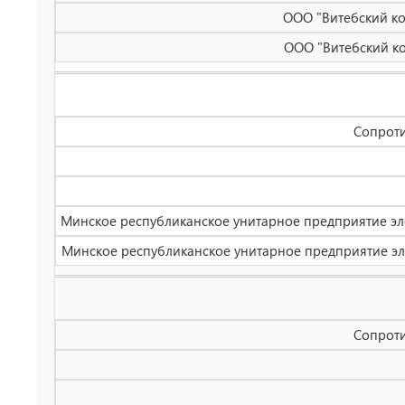
ООО "Витебский кон
ООО "Витебский кон
Сопроти
Минское республиканское унитарное предприятие элек
Минское республиканское унитарное предприятие элек
Сопроти