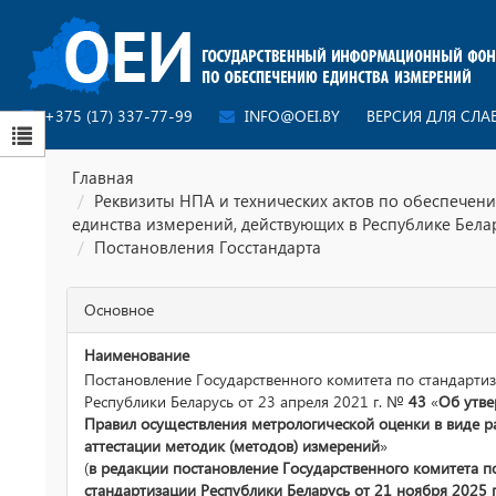
+375 (17) 337-77-99
INFO@OEI.BY
ВЕРСИЯ ДЛЯ СЛ
Главная
Реквизиты НПА и технических актов по обеспечен
единства измерений, действующих в Республике Бела
Постановления Госстандарта
Основное
Наименование
Постановление Государственного комитета по стандарти
Республики Беларусь от 23 апреля 2021 г. №
43
«
Об утв
Правил осуществления метрологической оценки в виде р
аттестации методик (методов) измерений
»
(
в редакции постановление Государственного комитета п
стандартизации Республики Беларусь от 21 ноября 2025 