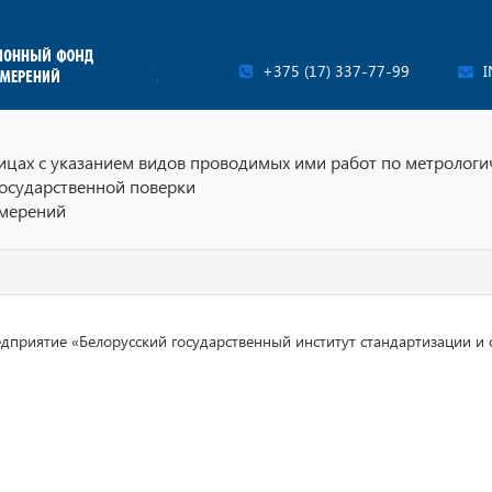
+375 (17) 337-77-99
I
ах с указанием видов проводимых ими работ по метрологиче
осударственной поверки
змерений
дприятие «Белорусский государственный институт стандартизации и