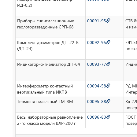
ИД-0,2)
Приборы сцинтилляционные
00091-95
СТБ 8
геологоразведочные СРП-68
и изм
Комплект дозиметров ДП-22-В
00092-95
ЕЯ1.5
(ДП-24)
по эк
Индикатор-сигнализатор ДП-64
00093-77
Индик
Интерферометр контактный
00094-58
РД МИ
вертикальный типа ИКПВ
Интер
Термостат масляный ТМ-3М
00095-88
Хд 2.
повер
Весы лабораторные равноплечие
00096-80
ГОСТ 
2-го класса модели ВЛР-200 г
повер