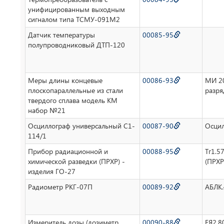
унифицированным выходным
сигналом типа ТСМУ-091М2
Датчик температуры
00085-95
полупроводниковый ДТП-120
Меры длины концевые
00086-93
МИ 20
плоскопараллельные из стали
разря
твердого сплава модель КМ
набор №21
Осциллограф универсальный С1-
00087-90
Осцил
114/1
Прибор радиационной и
00088-95
Тг1.5
химической разведки (ПРХР) -
(ПРХР
изделия ГО-27
Радиометр РКГ-07П
00089-92
АБЛК.
Измеритель дозы (дозиметр
00090-88
ЕЯ2.8