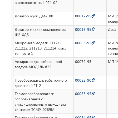
высокочастотный РГ4-02
Дозатор муки ДМ-100
00012-95
МИ 15
повер
Дозатор жидких компонентов
00013-95
Дозат
Ш2-ХДБ
Микрометр модели 211211,
00063-92
МИ 78
211212, 211213, 211214 класс
повер
точности 1
точно
Аспиратор для отбора проб
00079-95
МП 19
воздуха МОДЕЛЬ 822
Преобразователь избыточного
00082-90
давления КРТ-2
Термопреобразователи
00083-95
сопротивления с
унифицированным выходным
сигналом ТСМУ-0289М
Термопреобразователь с
00084-95