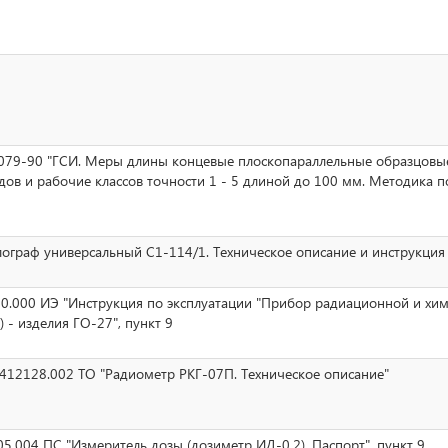
79-90 "ГСИ. Меры длины концевые плоскопараллельные образцовые
дов и рабочие классов точности 1 - 5 длиной до 100 мм. Методика п
ограф универсальный С1-114/1. Техническое описание и инструкция
70.000 ИЭ "Инструкция по эксплуатации "Прибор радиационной и хи
) - изделия ГО-27", пункт 9
412128.002 ТО "Радиометр РКГ-07П. Техническое описание"
05.004 ПС "Измеритель дозы (дозиметр ИД-0,2). Паспорт", пункт 9