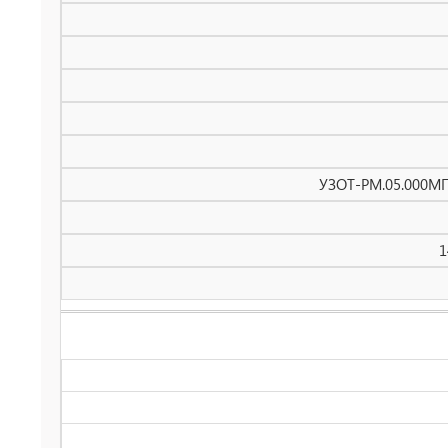
УЗОТ-РМ.05.000МП
1