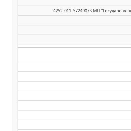
4252-011-57249073 МП "Государствен