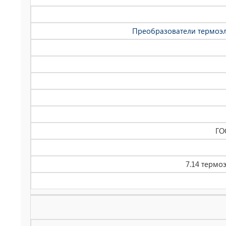
Преобразователи термоэлек
ГО
7.14 термо