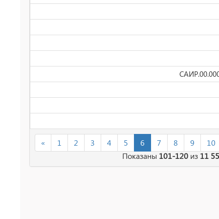
САИР.00.00
«
1
2
3
4
5
6
7
8
9
10
Показаны
101-120
из
11 5